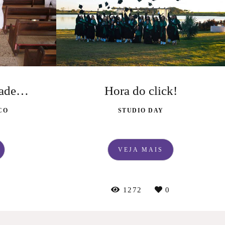
Momento de agradecer
Hora do click!
CO
STUDIO DAY
VEJA MAIS
0
1272
0